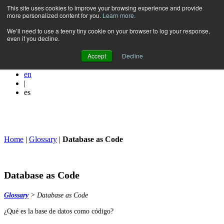
Skip
This site uses cookies to improve your browsing experience and provide
more personalized content for you.
Learn more.
to
content
We’ll need to use a teeny tiny cookie on your browser to log your response,
even if you decline.
Accept
Decline
en
|
es
Home
|
Glossary
|
Database as Code
Database as Code
Glossary
> Database as Code
¿Qué es la base de datos como código?